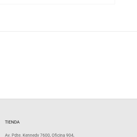
TIENDA
Av. Pdte. Kennedy 7600, Oficina 904,