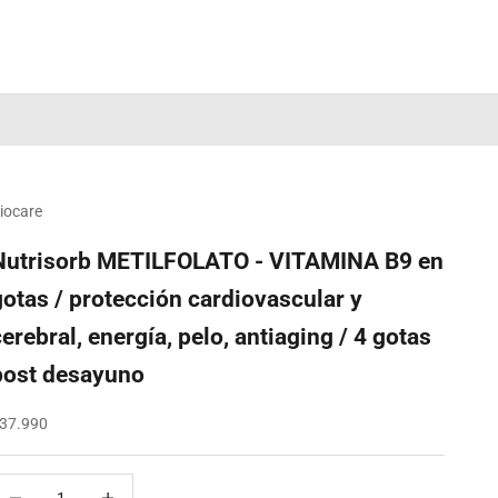
iocare
Nutrisorb METILFOLATO - VITAMINA B9 en
gotas / protección cardiovascular y
cerebral, energía, pelo, antiaging / 4 gotas
post desayuno
recio de oferta
37.990
educir cantidad
Reducir cantidad