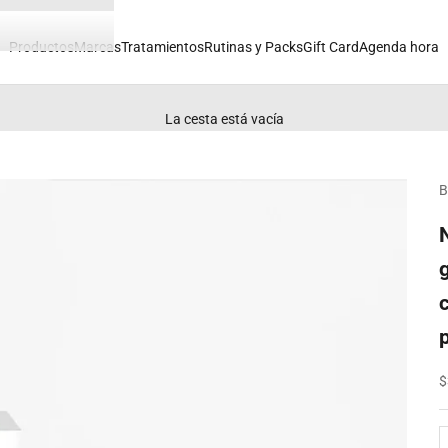
Productos
Marcas
Tratamientos
Rutinas y Packs
Gift Card
Agenda hora
La cesta está vacía
B
P
$
R